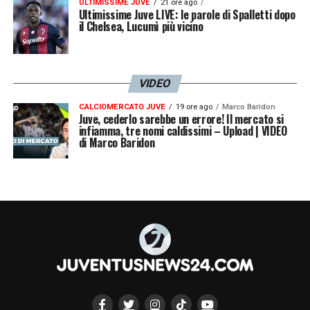
ULTIMISSIME JUVE
21 ore ago
dato qualche consiglio»
.
Ultimissime Juve LIVE: le parole di Spalletti dopo
il Chelsea, Lucumì più vicino
ANDREA AGNELLI
–
«Ci siamo visti, si sta
trovando bene ad Amsterdam con la
VIDEO
famiglia. Ho sempre avuto un bel rapporto
CALCIOMERCATO JUVE
19 ore ago
Marco Baridon
con Andrea, veniva in pullman con noi a Villar
Juve, cederlo sarebbe un errore! Il mercato si
infiamma, tre nomi caldissimi – Upload | VIDEO
Perosa. Poi abbiamo lavorato insieme
di Marco Baridon
all’Eca e quando lui era presidente della Juve
e io ceo dell’Ajax ci sentivamo anche per i
nostri giocatori che loro volevano
comprare»
.
LA PLAYLIST DELLE NOSTRE TOP NEWS