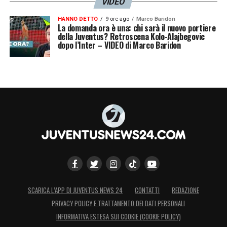
VIDEO
HANNO DETTO
9 ore ago
Marco Baridon
La domanda ora è una: chi sarà il nuovo portiere
della Juventus? Retroscena Kolo-Alajbegovic
dopo l’Inter – VIDEO di Marco Baridon
SCARICA L’APP DI JUVENTUS NEWS 24
CONTATTI
REDAZIONE
PRIVACY POLICY E TRATTAMENTO DEI DATI PERSONALI
INFORMATIVA ESTESA SUI COOKIE (COOKIE POLICY)