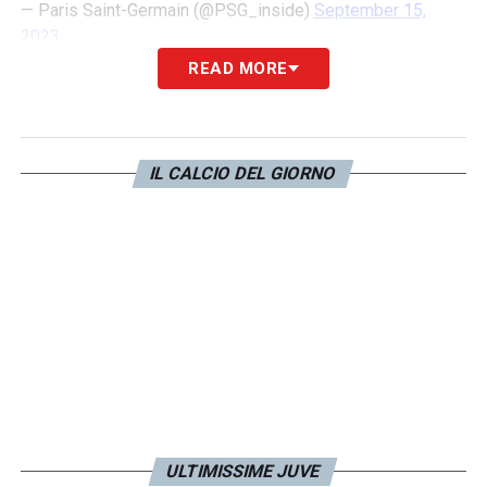
— Paris Saint-Germain (@PSG_inside)
September 15,
2023
READ MORE
Il centrocampista italiano, questa sera, ha
ricevuto
l’omaggio del Parco dei Principi
prima della partita contro il
Nizza
. Verratti è
IL CALCIO DEL GIORNO
scoppiato in
lacrime
salutando il suo
pubblico prima di ricevere una
targa
e una
maglia celebrativa
. Sui maxischermi è stato
trasmesso un video coi
messaggi
di alcuni
suoi ex compagni a Parigi, tra cui gli ex
Juve
Ibrahimovic
e
Matuidi
.
LA PLAYLIST DELLE NOSTRE TOP NEWS
ULTIMISSIME JUVE