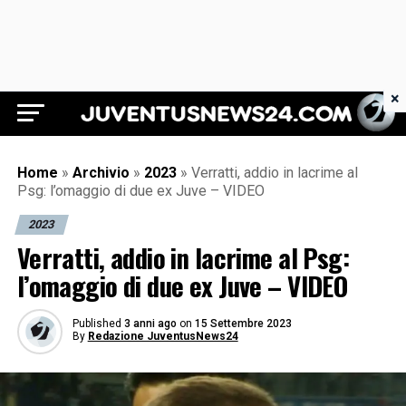
×
Juventus News 24
Home
»
Archivio
»
2023
»
Verratti, addio in lacrime al
Psg: l’omaggio di due ex Juve – VIDEO
2023
Verratti, addio in lacrime al Psg:
l’omaggio di due ex Juve – VIDEO
Published
3 anni ago
on
15 Settembre 2023
By
Redazione JuventusNews24