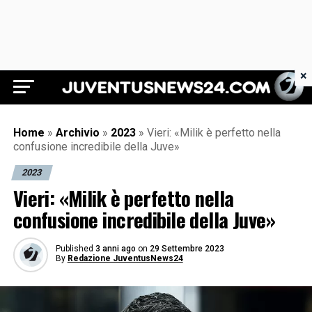
×
Juventus News 24
Home
»
Archivio
»
2023
»
Vieri: «Milik è perfetto nella
confusione incredibile della Juve»
2023
Vieri: «Milik è perfetto nella
confusione incredibile della Juve»
Published
3 anni ago
on
29 Settembre 2023
By
Redazione JuventusNews24