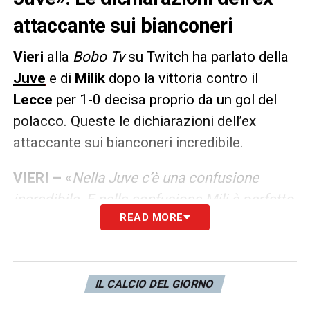
attaccante sui bianconeri
Vieri
alla
Bobo Tv
su Twitch ha parlato della
Juve
e di
Milik
dopo la vittoria contro il
Lecce
per 1-0 decisa proprio da un gol del
polacco. Queste le dichiarazioni dell’ex
attaccante sui bianconeri incredibile.
VIERI –
«
Nella Juve c’è una confusione
incredibile. E nella confusione Mili è perfetto
READ MORE
per la Juve perché più funzionale e con ha
più esperienza. Allegri? Lui contento se fa un
gol e non li subisce…
».
IL CALCIO DEL GIORNO
LA PLAYLIST DELLE NOSTRE TOP NEWS