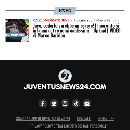
VIDEO
CALCIOMERCATO JUVE
1 giorno ago
Marco Baridon
Juve, cederlo sarebbe un errore! Il mercato si
infiamma, tre nomi caldissimi – Upload | VIDEO
di Marco Baridon
SCARICA L’APP DI JUVENTUS NEWS 24
CONTATTI
REDAZIONE
PRIVACY POLICY E TRATTAMENTO DEI DATI PERSONALI