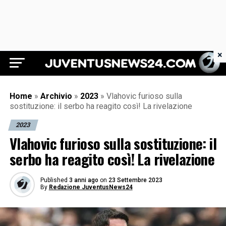
×
Juventus News 24
Home
»
Archivio
»
2023
»
Vlahovic furioso sulla
sostituzione: il serbo ha reagito così! La rivelazione
2023
Vlahovic furioso sulla sostituzione: il
serbo ha reagito così! La rivelazione
Published
3 anni ago
on
23 Settembre 2023
By
Redazione JuventusNews24