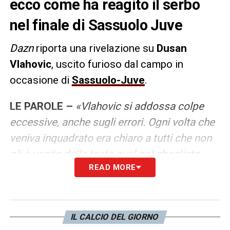
ecco come ha reagito il serbo
nel finale di Sassuolo Juve
Dazn
riporta una rivelazione su
Dusan
Vlahovic
, uscito furioso dal campo in
occasione di
Sassuolo-Juve
.
LE PAROLE –
«Vlahovic si addossa colpe
eccessive, anche sugli errori. Ogni volta che
veniva inquadrato era chiaro a tutti che non
gli è uscito dalla testa quel gol sbagliato
READ MORE
nella ripresa, ma anche per questo è stato
sostituito. Ha scosso la testa, ha guardato il
cronometro e poi ha dato una manata alla
panchina. L’nico sorriso è statp sul gol di
IL CALCIO DEL GIORNO