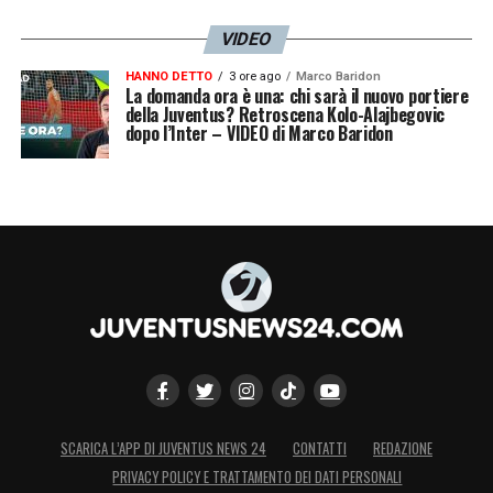
VIDEO
HANNO DETTO
3 ore ago
Marco Baridon
La domanda ora è una: chi sarà il nuovo portiere
della Juventus? Retroscena Kolo-Alajbegovic
dopo l’Inter – VIDEO di Marco Baridon
SCARICA L’APP DI JUVENTUS NEWS 24
CONTATTI
REDAZIONE
PRIVACY POLICY E TRATTAMENTO DEI DATI PERSONALI