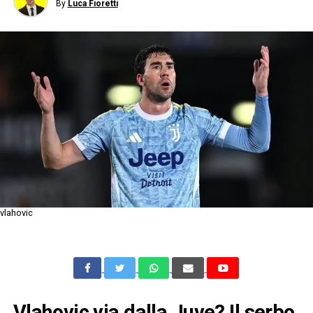
By
Luca Fioretti
vlahovic
Vlahovic via dalla Juve? Il serbo