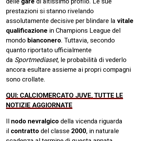
delle
gare
di altissimo profilo. Le sue
prestazioni si stanno rivelando
assolutamente decisive per blindare la
vitale
qualificazione
in Champions League del
mondo
bianconero
. Tuttavia, secondo
quanto riportato ufficialmente
da
Sportmediaset
, le probabilità di vederlo
ancora esultare assieme ai propri compagni
sono crollate.
QUI: CALCIOMERCATO JUVE, TUTTE LE
NOTIZIE AGGIORNATE
Il
nodo nevralgico
della vicenda riguarda
il
contratto
del classe
2000
, in naturale
scadenza al termine di questa annata