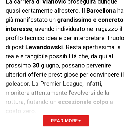
La carriera di
Vlahovic
proseguirà dunque
quasi certamente all’estero. Il
Barcellona
ha
già manifestato un
grandissimo e concreto
interesse
, avendo individuato nel ragazzo il
profilo tecnico ideale per interpretare il ruolo
di post
Lewandowski
. Resta apertissima la
reale e tangibile possibilità che, da qui al
prossimo
30
giugno, possano pervenire
ulteriori offerte prestigiose per convincere il
goleador. La Premier League, infatti,
monitora attentamente l’evolversi della
rottura, fiutando un
eccezionale colpo
a
costo zero.
READ MORE
LA PLAYLIST DELLE NOSTRE TOP NEWS