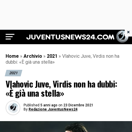
×
Juventus News 24
Home
»
Archivio
»
2021
»
Vlahovic Juve, Virdis non ha
dubbi: «È già una stella»
2021
Vlahovic Juve, Virdis non ha dubbi:
«È già una stella»
Published
5 anni ago
on
23 Dicembre 2021
By
Redazione JuventusNews24