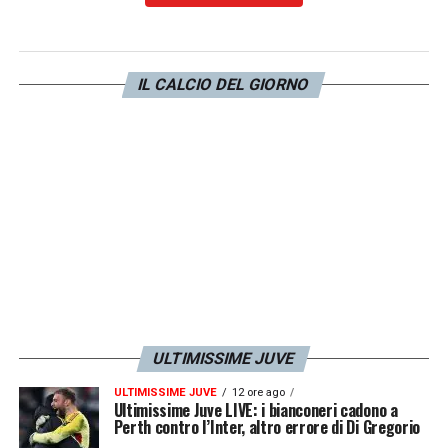
I due serbi si sono sfidati a leggere
le parole
pronunciate dalle labbra del compagno di
squadra
mentre indossavano delle
cuffie
.
IL CALCIO DEL GIORNO
Kostic non è riuscito a capire la parola
“
Groningen
“, mentre Vlahovic non ha intuito
la parola “
marcatore
“. Le risate, insomma,
non sono mancate.
LA PLAYLIST DELLE NOSTRE TOP NEWS
ULTIMISSIME JUVE
ULTIMISSIME JUVE
12 ore ago
Ultimissime Juve LIVE: i bianconeri cadono a
Perth contro l’Inter, altro errore di Di Gregorio