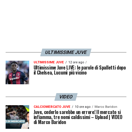
attesa, le ultime due gare di campionato non
saranno solo una corsa alla Champions, ma il
probabile passo d’addio di DV9 allo Stadium.
LA PLAYLIST DELLE NOSTRE TOP NEWS
ULTIMISSIME JUVE
ULTIMISSIME JUVE
12 ore ago
Ultimissime Juve LIVE: le parole di Spalletti dopo
il Chelsea, Lucumì più vicino
VIDEO
CALCIOMERCATO JUVE
10 ore ago
Marco Baridon
Juve, cederlo sarebbe un errore! Il mercato si
infiamma, tre nomi caldissimi – Upload | VIDEO
di Marco Baridon