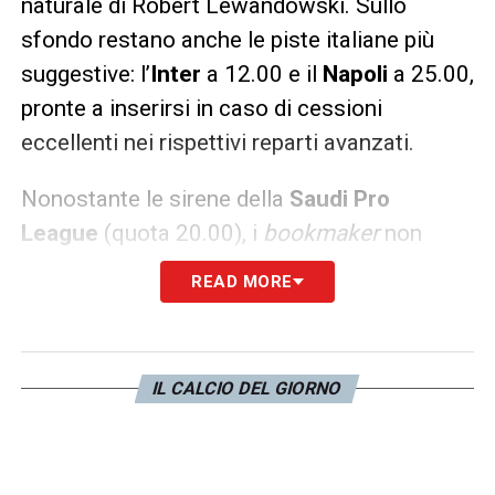
naturale di Robert Lewandowski. Sullo
sfondo restano anche le piste italiane più
suggestive: l’
Inter
a 12.00 e il
Napoli
a 25.00,
pronte a inserirsi in caso di cessioni
eccellenti nei rispettivi reparti avanzati.
Nonostante le sirene della
Saudi Pro
League
(quota 20.00), i
bookmaker
non
escludono del tutto il “lieto fine” con
READ MORE
la
Juventus
.
La conferma in bianconero
resta l’esito più probabile per le agenzie di
scommesse, con una quota di 1.35
, ma lo
IL CALCIO DEL GIORNO
stallo attuale suggerisce che il valore sia
destinato a salire drasticamente nelle
prossime settimane. In questo clima di