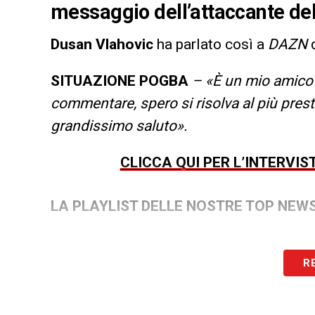
messaggio dell’attaccante de
Dusan Vlahovic
ha parlato così a
DAZN
SITUAZIONE POGBA
– «È un mio amico 
commentare, spero si risolva al più presto
grandissimo saluto».
CLICCA QUI PER L’INTERVI
LA PLAYLIST DELLE NOSTRE TOP NEW
R