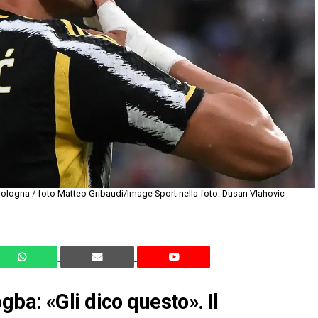
Bologna / foto Matteo Gribaudi/Image Sport nella foto: Dusan Vlahovic
ba: «Gli dico questo». Il