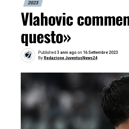
2023
Vlahovic comment
questo»
Published
3 anni ago
on
16 Settembre 2023
By
Redazione JuventusNews24