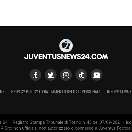
ONE
PRIVACY POLICY E TRATTAMENTO DEI DATI PERSONALI
INFORMATIVA E
24 – Registro Stampa Tribunale di Torino n. 45 del 07/09/2021 - Iscr
014 Sito non ufficiale, non autorizzato o connesso a Juventus Footbal