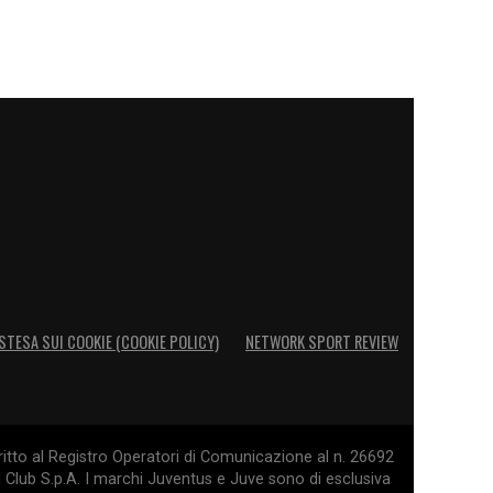
STESA SUI COOKIE (COOKIE POLICY)
NETWORK SPORT REVIEW
itto al Registro Operatori di Comunicazione al n. 26692
l Club S.p.A. I marchi Juventus e Juve sono di esclusiva