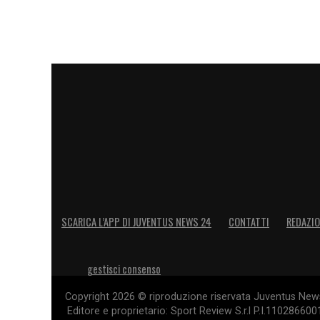
SCARICA L’APP DI JUVENTUS NEWS 24
CONTATTI
REDAZI
gestisci consenso
Copyright 2026 © riproduzione riservata Juventus News 
Editore e proprietario: Sport Review S.r.l P.I.11028660