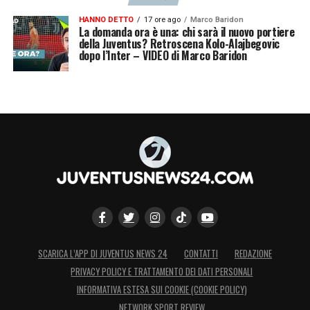
HANNO DETTO
17 ore ago
Marco Baridon
La domanda ora è una: chi sarà il nuovo portiere
della Juventus? Retroscena Kolo-Alajbegovic
dopo l’Inter – VIDEO di Marco Baridon
SCARICA L’APP DI JUVENTUS NEWS 24
CONTATTI
REDAZIONE
PRIVACY POLICY E TRATTAMENTO DEI DATI PERSONALI
INFORMATIVA ESTESA SUI COOKIE (COOKIE POLICY)
NETWORK SPORT REVIEW