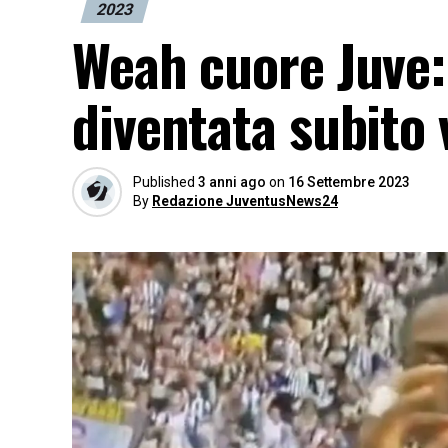
2023
Weah cuore Juve: 
diventata subito 
Published
3 anni ago
on
16 Settembre 2023
By
Redazione JuventusNews24