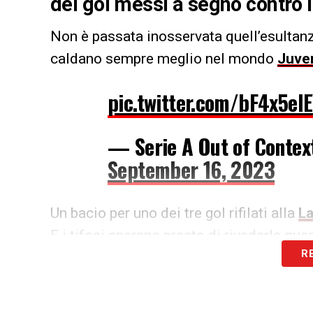
dei gol messi a segno contro l
Non è passata inosservata quell’esultan
caldano sempre meglio nel mondo
Juve
pic.twitter.com/bF4x5eIE
— Serie A Out of Contex
September 16, 2023
Un bacio per uno dei tre gol rifilati alla
La
E i tifosi sperano presto di rivederla que
R
LA PLAYLIST DELLE NOSTRE TOP NEW