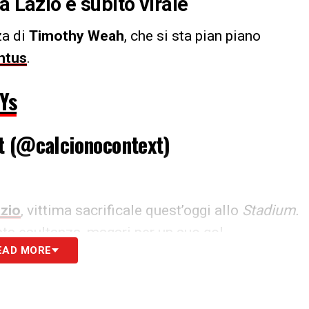
a Lazio è subito virale
za di
Timothy Weah
, che si sta pian piano
ntus
.
Ys
t (@calcionocontext)
zio
, vittima sacrificale quest’oggi allo
Stadium.
sta esultanza, magari per un suo gol.
EAD MORE
S