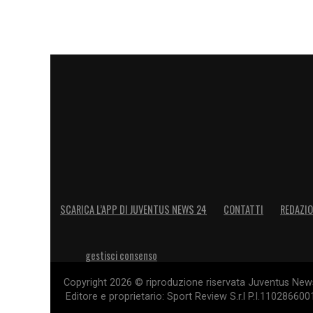
SCARICA L’APP DI JUVENTUS NEWS 24
CONTATTI
REDAZI
gestisci consenso
Copyright 2026 © riproduzione riservata Juventus News 
Editore e proprietario: Sport Review S.r.l P.I.11028660