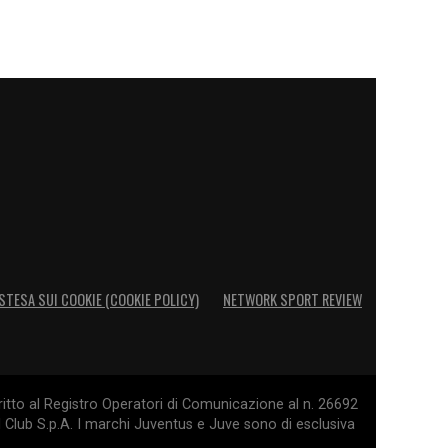
STESA SUI COOKIE (COOKIE POLICY)
NETWORK SPORT REVIEW
itto al Registro Operatori di Comunicazione al n. 26692
l Club S.p.A. I marchi Juventus e Juve sono di esclusiva