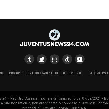
ONE
PRIVACY POLICY E TRATTAMENTO DEI DATI PERSONALI
INFORMATIVA E
24 – Registro Stampa Tribunale di Torino n. 45 del 07/09/2021 - Iscr
014 Sito non ufficiale, non autorizzato o connesso a Juventus Footbal
proprietà di Juventus Football Club S.p.A.