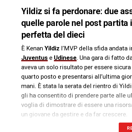
Yildiz si fa perdonare: due as
quelle parole nel post partit
perfetta del dieci
È Kenan
Yildiz
l’MVP della sfida andata in
Juventus
e
Udinese
. Una gara di fatto d
aveva un solo risultato per essere sicura 
quarto posto e presentarsi all’ultima gio
mani. È stata la serata del rientro di Yil
gli ha consentito di prendere parte alle 
voglia di dimostrare di essere una risors
un giovane da gestire e da far crescere.
R
I numeri raccolti da
Sofascore
evidenzian