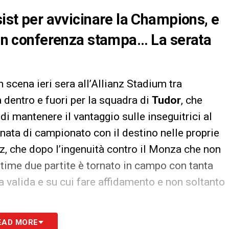
sist per avvicinare la Champions, e
a in conferenza stampa… La serata
 scena ieri sera all’Allianz Stadium tra
a dentro e fuori per la squadra di
Tudor
, che
di mantenere il vantaggio sulle inseguitrici al
rnata di campionato con il destino nelle proprie
diz, che dopo l’ingenuità contro il Monza che non
ultime due partite è tornato in campo con tanta
a valida e su cui fare affidamento e non soltanto
EAD MORE
o come quella di ieri sia davvero stata la serata