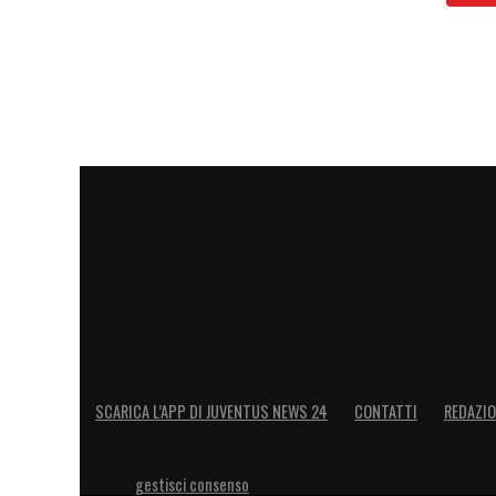
della stellina turca:
89 minuti sul terren
Gonzalez e Vlahovic,
76 tocchi del pall
cui due fuori e uno bloccato e
sei duelli v
in conferenza stampa nel post partita
,
campo: «
Sono contento per la squadra, ch
Abbiamo lavorato duramente sta settiman
aiutato a livello mentale. Mi dispiace mol
settimane sono state lunghe per me
.
Non
Venezia. Dobbiamo guardare solo là, vinc
queste parole: consapevolezza, voglia di 
minimo di così vitale importanza, per gu
SCARICA L’APP DI JUVENTUS NEWS 24
CONTATTI
REDAZI
LA PLAYLIST DELLE NOSTRE TOP NEW
gestisci consenso