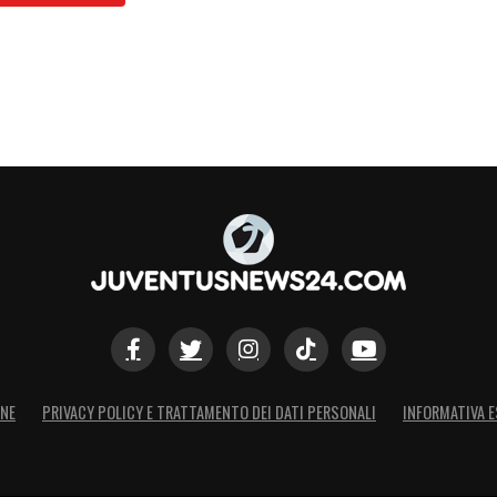
o di gioco
,
due assist
per i sigilli di Nico
one
e l’
88% di passaggi precisi
. Anche
tre tiri
, di
inti
sui tredici confronti totali.
Poi quelle parole
 quantomeno di pari importanza a quanto visto in
iedo ancora scusa alla squadra e ai tifosi.
a, ora abbiamo un’altra finale
.
Tutti mi hanno
to per la squadra e per i tifosi, queste due
 è finito niente, abbiamo un’altra finale col
iamo questa partita fino alla fine
». C’è tutto in
dimostrare e di conquistare quell’obiettivo
ardare al futuro con più ottimismo.
ONE
PRIVACY POLICY E TRATTAMENTO DEI DATI PERSONALI
INFORMATIVA E
S