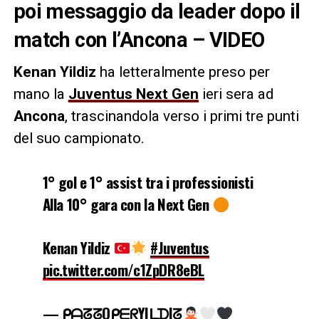
poi messaggio da leader dopo il
match con l’Ancona – VIDEO
Kenan Yildiz
ha letteralmente preso per
mano la
Juventus Next Gen
ieri sera ad
Ancona
, trascinandola verso i primi tre punti
del suo campionato.
1° gol e 1° assist tra i professionisti
Alla 10° gara con la Next Gen
Kenan Yildiz
#Juventus
pic.twitter.com/c1ZpDR8eBL
— ᑭᗩᘔᘔOᑭᗴᖇYIᒪᗪIᘔ