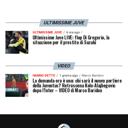
Visualizza questo post su Instagram
ULTIMISSIME JUVE
ULTIMISSIME JUVE
6 ore ago
Ultimissime Juve LIVE: flop Di Gregorio, la
situazione per il prestito di Suzuki
VIDEO
HANNO DETTO
1 giorno ago
Marco Baridon
La domanda ora è una: chi sarà il nuovo portiere
U
n post condiviso da KENAN YILDIZ (@kenanyildiz_official)
della Juventus? Retroscena Kolo-Alajbegovic
dopo l’Inter – VIDEO di Marco Baridon
Sul suo profilo
Instagram
, dopo la partita, ha
scritto poi questo
messaggio da leader.