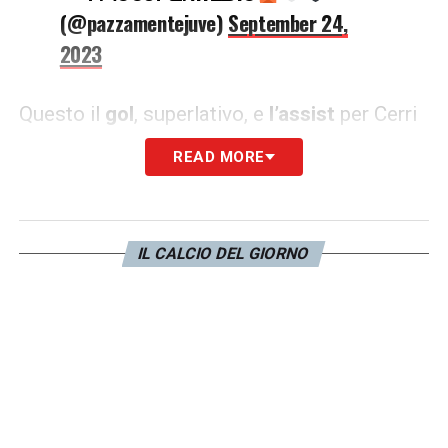
(@pazzamentejuve)
September 24,
2023
Questo il
gol
, superlativo, e
l’assist
per Cerri
del classe 2005.
READ MORE
IL CALCIO DEL GIORNO