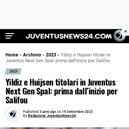
×
Juventus News 24
Home
»
Archivio
»
2023
»
Yildiz e Huijsen titolari in
Juventus Next Gen Spal: prima dall’inizio per Salifou
2023
Yildiz e Huijsen titolari in Juventus
Next Gen Spal: prima dall’inizio per
Salifou
Published
3 anni ago
on
19 Settembre 2023
By
Redazione JuventusNews24