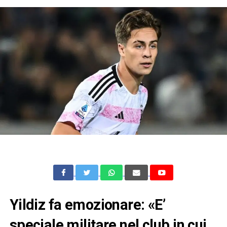
Yildiz fa emozionare: «E’
speciale militare nel club in cui