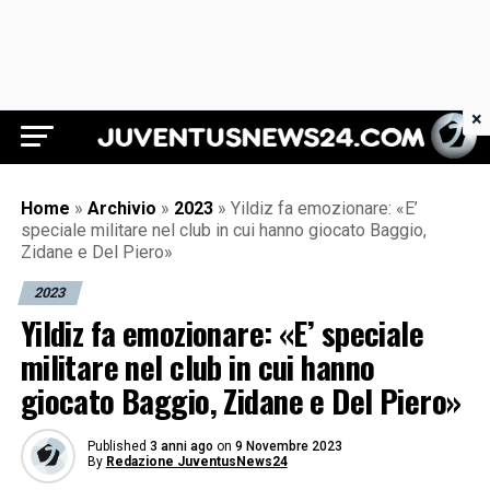
×
Juventus News 24
Home
»
Archivio
»
2023
»
Yildiz fa emozionare: «E’
speciale militare nel club in cui hanno giocato Baggio,
Zidane e Del Piero»
2023
Yildiz fa emozionare: «E’ speciale
militare nel club in cui hanno
giocato Baggio, Zidane e Del Piero»
Published
3 anni ago
on
9 Novembre 2023
By
Redazione JuventusNews24