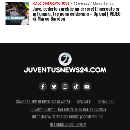
CALCIOMERCATO JUVE
10 ore ago
Marco Baridon
Juve, cederlo sarebbe un errore! Il mercato si
infiamma, tre nomi caldissimi – Upload | VIDEO
di Marco Baridon
SCARICA L’APP DI JUVENTUS NEWS 24
CONTATTI
REDAZIONE
PRIVACY POLICY E TRATTAMENTO DEI DATI PERSONALI
INFORMATIVA ESTESA SUI COOKIE (COOKIE POLICY)
NETWORK SPORT REVIEW