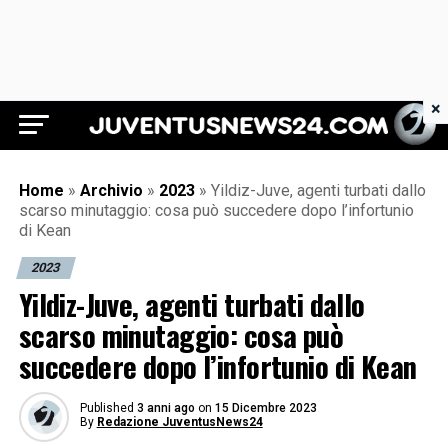
×
Juventus News 24
Home
»
Archivio
»
2023
»
Yildiz-Juve, agenti turbati dallo
scarso minutaggio: cosa può succedere dopo l’infortunio
di Kean
2023
Yildiz-Juve, agenti turbati dallo
scarso minutaggio: cosa può
succedere dopo l’infortunio di Kean
Published
3 anni ago
on
15 Dicembre 2023
By
Redazione JuventusNews24