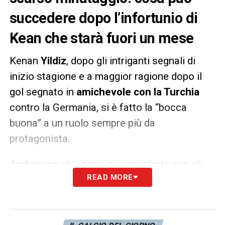
succedere dopo l’infortunio di
Kean che starà fuori un mese
Kenan
Yildiz
, dopo gli intriganti segnali di
inizio stagione e a maggior ragione dopo il
gol segnato in
amichevole con la Turchia
contro la Germania, si è fatto la “bocca
buona” a un ruolo sempre più da
protagonista.
Ambizione che, però, si è scontrata con gli
READ MORE
zero minuti totalizzati nell’ultimo mese e
mezzo alla
Juventus
, statistica che certo
non ha entusiasmato nemmeno l’entourage