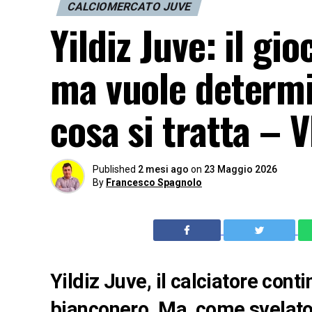
CALCIOMERCATO JUVE
Yildiz Juve: il gi
ma vuole determi
cosa si tratta – 
Published
2 mesi ago
on
23 Maggio 2026
By
Francesco Spagnolo
Yildiz Juve, il calciatore cont
bianconero. Ma, come svelato 