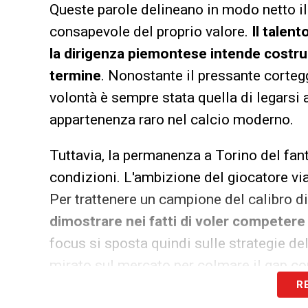
Queste parole delineano in modo netto il
consapevole del proprio valore.
Il talent
la dirigenza piemontese intende costrui
termine
. Nonostante il pressante cortegg
volontà è sempre stata quella di legarsi 
appartenenza raro nel calcio moderno.
Tuttavia, la permanenza a Torino del fan
condizioni. L'ambizione del giocatore via
Per trattenere un campione del calibro d
dimostrare nei fatti di voler competere ai
focus si sposta quindi sulle strategie de
mirato sul mercato per colmare il gap con 
R