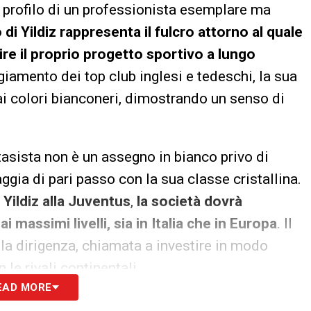
 profilo di un professionista esemplare ma
o di Yildiz rappresenta il fulcro attorno al quale
re il proprio progetto sportivo a lungo
iamento dei top club inglesi e tedeschi, la sua
ai colori bianconeri, dimostrando un senso di
tasista non è un assegno in bianco privo di
ggia di pari passo con la sua classe cristallina.
i
Yildiz alla Juventus
,
la società dovrà
 massimi livelli, sia in Italia che in Europa
. Il
lla dirigenza, chiamata a investire in modo
le rivali continentali.
EAD MORE