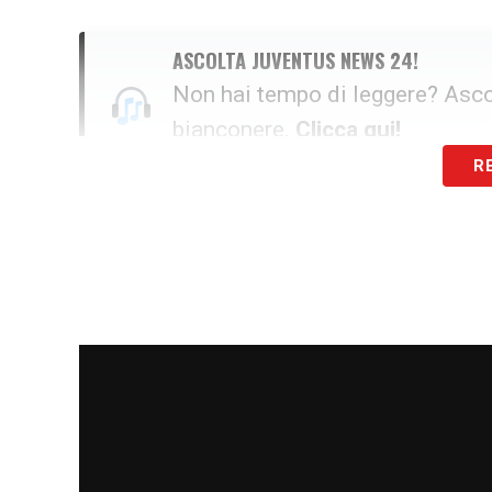
ASCOLTA JUVENTUS NEWS 24!
Non hai tempo di leggere? Ascol
bianconere.
Clicca qui!
R
«
Kenan non sarà a disposizione
», ha am
stampa. Eppure, Spalletti non vuole rinun
acciaccato, oggi Yildiz si siederà in pan
proverbiale carisma.
La Corsa alla Champions League
Il suo prezioso supporto morale sarà dav
disperata rincorsa
e riprendersi la qual