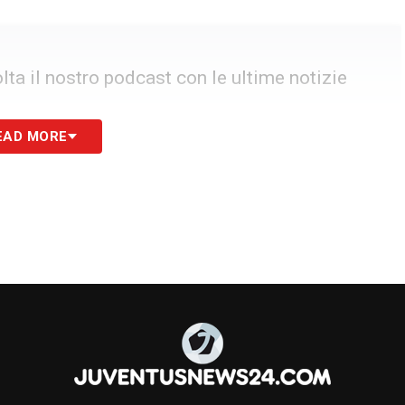
ta il nostro podcast con le ultime notizie
EAD MORE
messo chiaramente l’allenatore in conferenza
ciare all’energia del suo numero dieci. Pur
china per fare gruppo e trasmettere il suo
vero fondamentale per tutti. Per
completare la
ificazione alla prossima
Champions League
, i