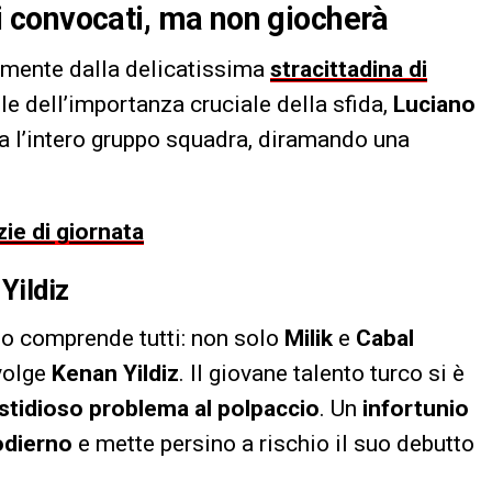
a i convocati, ma non giocherà
lmente dalla delicatissima
stracittadina di
e dell’importanza cruciale della sfida,
Luciano
a l’intero gruppo squadra, diramando una
zie di giornata
Yildiz
no comprende tutti: non solo
Milik
e
Cabal
nvolge
Kenan Yildiz
. Il giovane talento turco si è
stidioso problema al polpaccio
. Un
infortunio
 odierno
e mette persino a rischio il suo debutto