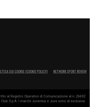
STESA SUI COOKIE (COOKIE POLICY)
NETWORK SPORT REVIEW
itto al Registro Operatori di Comunicazione al n. 26692
l Club S.p.A. I marchi Juventus e Juve sono di esclusiva