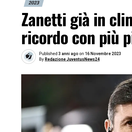
2023
Zanetti già in cl
ricordo con più 
Published
3 anni ago
on
16 Novembre 2023
By
Redazione JuventusNews24