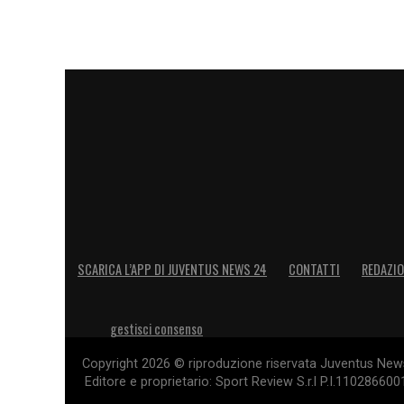
SCARICA L’APP DI JUVENTUS NEWS 24
CONTATTI
REDAZI
gestisci consenso
Copyright 2026 © riproduzione riservata Juventus News 
Editore e proprietario: Sport Review S.r.l P.I.11028660