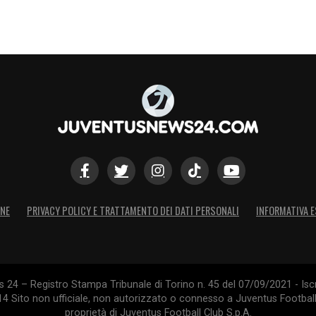
ONE
PRIVACY POLICY E TRATTAMENTO DEI DATI PERSONALI
INFORMATIVA E
24 – Registro Stampa Tribunale di Torino n. 45 del 07/09/2021 - Iscr
014 Sito non ufficiale, non autorizzato o connesso a Juventus Footbal
proprietà di Juventus Football Club S.p.A.