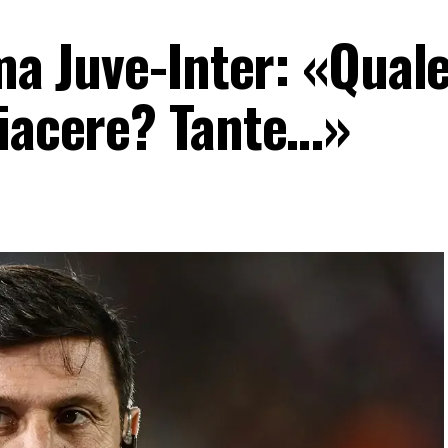
ima Juve-Inter: «Qual
piacere? Tante…»