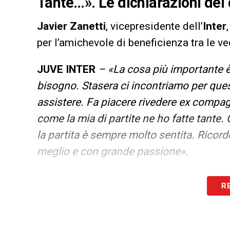
Tante…». Le dichiarazioni del
Javier Zanetti
, vicepresidente dell’
Inter
per l’amichevole di beneficienza tra le v
JUVE INTER
– «La cosa più importante è
bisogno. Stasera ci incontriamo per que
assistere. Fa piacere rivedere ex compag
come la mia di partite ne ho fatte tante.
la partita è sempre molto sentita. Ricord
meglio e con grande passione».
LA PLAYLIST DELLE NOSTRE TOP NEW
R