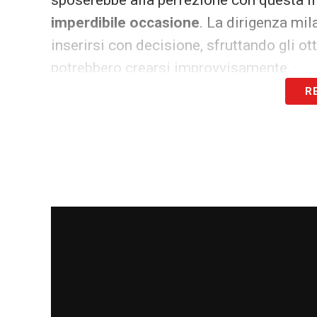
sposerebbe alla perfezione con questa fi
imperdibile occasione
. La dirigenza mil
inserirsi con decisione, sfruttando gli ot
potrebbero crearsi improvvisamente.
R
LA PLAYLIST DELLE NOSTRE TOP NEW