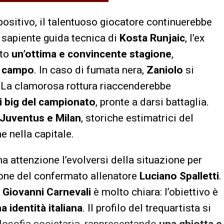
positivo, il talentuoso giocatore continuerebbe
a sapiente guida tecnica di
Kosta Runjaic
, l’ex
ato
un’ottima e convincente stagione
,
l
campo
. In caso di fumata nera,
Zaniolo
si
. La clamorosa rottura riaccenderebbe
di big del campionato
, pronte a darsi battaglia.
Juventus e Milan
, storiche estimatrici del
e nella capitale.
a attenzione l’evolversi della situazione per
ione del confermato allenatore
Luciano Spalletti
.
a
Giovanni Carnevali
è molto chiara: l’obiettivo è
 identità italiana
. Il profilo del trequartista si