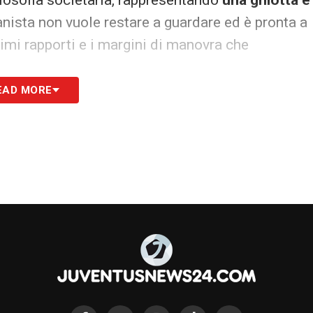
losofia societaria, rappresentando
una ghiotta e
anista non vuole restare a guardare ed è pronta a
timi rapporti e i margini di manovra che
EAD MORE
S