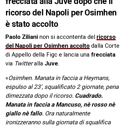
frecciata alla Juve dopo che il
ricorso del Napoli per Osimhen
è stato accolto
Paolo Ziliani
non si accontenta del
ricorso
del Napoli per Osimhen accolto
dalla Corte
di Appello della Figc e lancia una
frecciata
via
Twitter
alla
Juve
.
«
Osimhen.
Manata in faccia a Heymans
,
espulso al 23’, squalificato 2 giornate, pena
dimezzata dopo il ricorso.
Cuadrado
.
Manata in faccia a Mancuso
, nè rosso nè
giallo nè fallo
. Ora naturalmente
ironizzeranno sulla giornata di squalifica