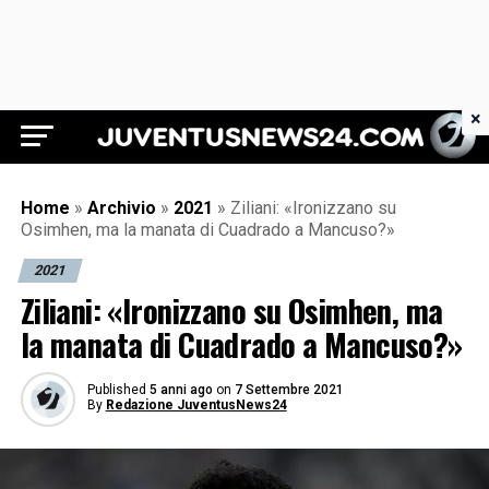
×
Juventus News 24
Home
»
Archivio
»
2021
»
Ziliani: «Ironizzano su
Osimhen, ma la manata di Cuadrado a Mancuso?»
2021
Ziliani: «Ironizzano su Osimhen, ma
la manata di Cuadrado a Mancuso?»
Published
5 anni ago
on
7 Settembre 2021
By
Redazione JuventusNews24