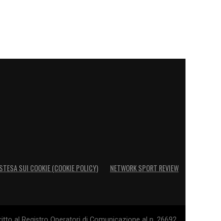
STESA SUI COOKIE (COOKIE POLICY)
NETWORK SPORT REVIEW
itto al Registro Operatori di Comunicazione al n. 26692