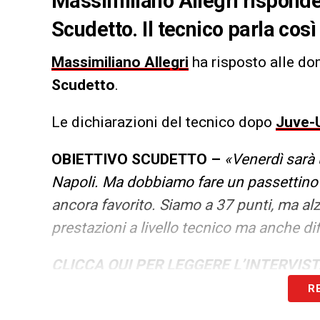
Massimiliano Allegri rispond
Scudetto. Il tecnico parla così 
Massimiliano Allegri
ha risposto alle d
Scudetto
.
Le dichiarazioni del tecnico dopo
Juve-
OBIETTIVO SCUDETTO –
«Venerdì sarà 
Napoli. Ma dobbiamo fare un passettino all
ancora favorito. Siamo a 37 punti, ma alza
prestazioni a livello tecnico ma anche di
CLICCA QUI PER LEGGERE L’INTERVIS
R
LA PLAYLIST DELLE NOSTRE TOP NEW