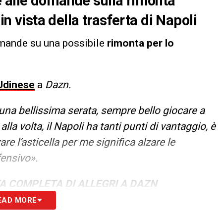
e alle domande sulla rimonta
in vista della trasferta di Napoli
omande su una possibile
rimonta per lo
Udinese
a
Dazn.
una bellissima serata, sempre bello giocare a
a volta, il Napoli ha tanti punti di vantaggio, è
re l’asticella per me significa alzare le
fensivo».
TA COMPLETA DI ALLEGRI A DAZN
EAD MORE
S