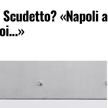
o Scudetto? «Napoli 
noi…»