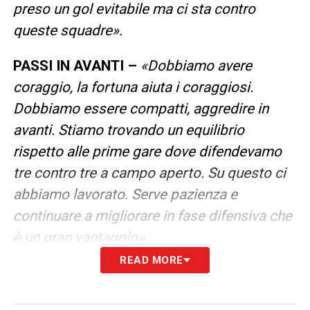
preso un gol evitabile ma ci sta contro
queste squadre».
PASSI IN AVANTI –
«Dobbiamo avere
coraggio, la fortuna aiuta i coraggiosi.
Dobbiamo essere compatti, aggredire in
avanti. Stiamo trovando un equilibrio
rispetto alle prime gare dove difendevamo
tre contro tre a campo aperto. Su questo ci
abbiamo lavorato. Serve pazienza e
continuare a migliorare in fase difensiva che
è un gran vantaggio».
READ MORE
ERRORE SUL PAREGGIO –
«Loro sono stati
bravi. Lì poteva rimediare, se la rivediamo,