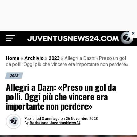
×
Juventus News 24
Home
»
Archivio
»
2023
»
Allegri a Dazn: «Preso un gol
da polli. Oggi più che vincere era importante non perdere»
2023
Allegri a Dazn: «Preso un gol da
polli. Oggi più che vincere era
importante non perdere»
Published
3 anni ago
on
26 Novembre 2023
By
Redazione JuventusNews24