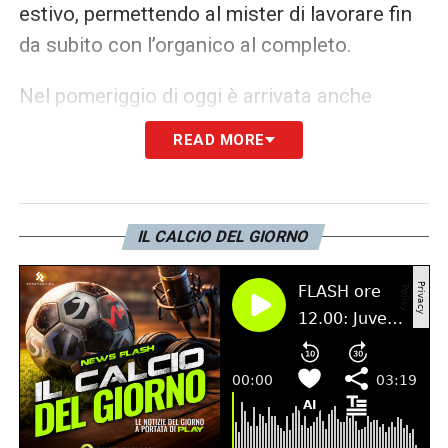
estivo, permettendo al mister di lavorare fin
da subito con l’organico al completo.
Nel pomeriggio di oggi è arrivata anche
l’ufficialità da parte del club bianconero:
il
READ MORE
primo colpo della nuova era è ora ufficiale
.
COMUNICATO UFFICIALE
– «
Jérémie Boga
IL CALCIO DEL GIORNO
è a tutti gli effetti un giocatore della
Juventus. Il Club ha infatti esercitato il diritto
di opzione per l’acquisizione definitiva delle
prestazioni sportive dell’esterno offensivo
classe 1997, arrivato a Torino lo scorso
gennaio in prestito dall’OGC Nice. Boga ha
firmato un contratto che lo legherà ai colori