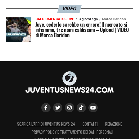
VIDEO
CALCIOMERCATO JUVE
3 giorni ago
Marco Baridon
Juve, cederlo sarebbe un errore! Il mercato si
infiamma, tre nomi caldissimi – Upload | VIDEO
di Marco Baridon
SCARICA L’APP DI JUVENTUS NEWS 24
CONTATTI
REDAZIONE
PRIVACY POLICY E TRATTAMENTO DEI DATI PERSONALI