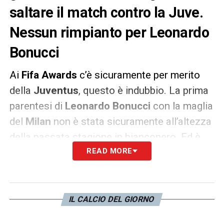
saltare il match contro la Juve.
Nessun rimpianto per Leonardo
Bonucci
Ai
Fifa Awards
c’è sicuramente per merito
della
Juventus
, questo è indubbio. La prima
parentesi di
Leonardo Bonucci
con la maglia
del
Milan
non è stata sicuramente all’altezza
della passata stagione in bianconero. Ed è
proprio da Londra, dove viene inserito nella
READ MORE
Miglior Squadra 2016/2017, che Bonucci
torna a parlare dell’episodio che gli è costato
l’espulsione e la conseguente squalifica di
IL CALCIO DEL GIORNO
due giornate (
clicca qui per i dettagli
). Il