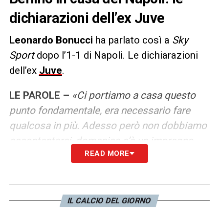
dichiarazioni dell’ex Juve
Leonardo Bonucci
ha parlato così a
Sky
Sport
dopo l’1-1 di Napoli. Le dichiarazioni
dell’ex
Juve
.
LE PAROLE –
«Ci portiamo a casa questo
punto fondamentale, era necessario fare
qualcosa in più. Adesso però non dobbiamo
accontentarci, domenica c’è un impregno
READ MORE
complicato contro il Leverkusen. Sarà molto
impegnativa, soprattutto per quanto
riguarda il piano difensivo. Per noi questo
pareggio deve essere un mattoncino
IL CALCIO DEL GIORNO
importante, sembrava di vivere un incubo.