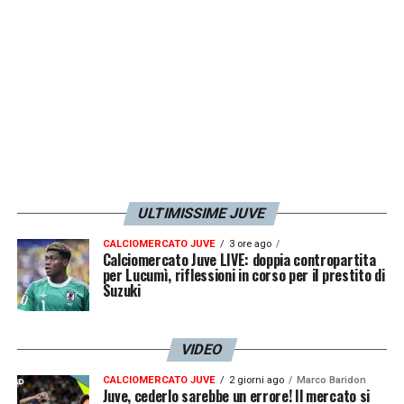
Anche stasera abbiamo preso gol su
deviazione fortuita, poi abbiamo avuto una
reazione e sapevamo di poter far male al
Napoli nelle ripartenze».
LA PLAYLIST DELLE NOSTRE TOP NEWS
ULTIMISSIME JUVE
CALCIOMERCATO JUVE
3 ore ago
Calciomercato Juve LIVE: doppia contropartita
per Lucumì, riflessioni in corso per il prestito di
Suzuki
VIDEO
CALCIOMERCATO JUVE
2 giorni ago
Marco Baridon
Juve, cederlo sarebbe un errore! Il mercato si