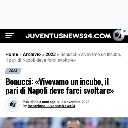
×
Juventus News 24
Home
»
Archivio
»
2023
»
Bonucci: «Vivevamo un incubo,
il pari di Napoli deve farci svoltare»
2023
Bonucci: «Vivevamo un incubo, il
pari di Napoli deve farci svoltare»
Published
3 anni ago
on
8 Novembre 2023
By
Redazione JuventusNews24