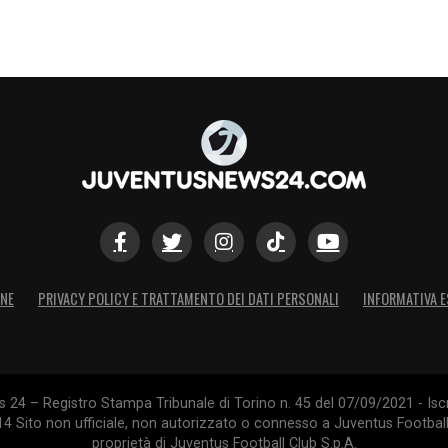
ONE
PRIVACY POLICY E TRATTAMENTO DEI DATI PERSONALI
INFORMATIVA E
24 – Registro Stampa Tribunale di Torino n. 45 del 07/09/2021 - Iscr
014 Sito non ufficiale, non autorizzato o connesso a Juventus Footbal
proprietà di Juventus Football Club S.p.A.