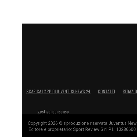
SCARICA L’APP DI JUVENTUS NEWS 24
CONTATTI
REDAZI
gestisci consenso
Copyright 2026 © riproduzione riservata Juventus News 
Editore e proprietario: Sport Review S.r.l P.I.11028660