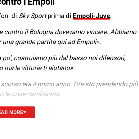
contro l’Empoli
foni di
Sky Sport
prima di
Empoli-Juve
.
 contro il Bologna dovevamo vincere. Abbiamo
r una grande partita qui ad Empoli».
o’, costruiamo più dal basso noi difensori,
ma le vittorie ti aiutano».
 scorso era il primo anno. Ora sto prendendo più
no le cose cambiano».
S
EAD MORE