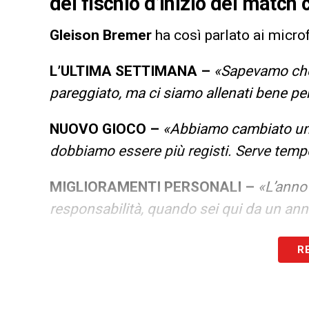
del fischio d’inizio del match 
Gleison Bremer
ha così parlato ai micro
L’ULTIMA SETTIMANA –
«Sapevamo che
pareggiato, ma ci siamo allenati bene pe
NUOVO GIOCO –
«Abbiamo cambiato un p
dobbiamo essere più registi. Serve tempo 
MIGLIORAMENTI PERSONALI –
«L’anno
responsabilità, quando sei qui da un an
LA PLAYLIST DELLE NOSTRE TOP NEW
R