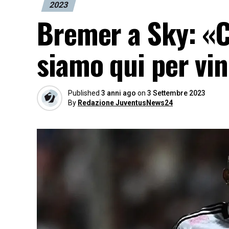
2023
Bremer a Sky: «C
siamo qui per vi
Published
3 anni ago
on
3 Settembre 2023
By
Redazione JuventusNews24