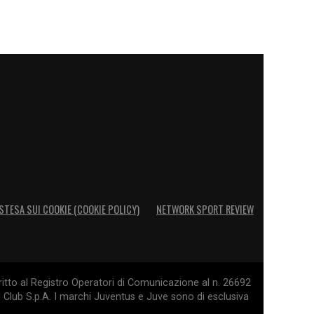
STESA SUI COOKIE (COOKIE POLICY)
NETWORK SPORT REVIEW
itto al Registro Operatori di Comunicazione al n. 26692
l Club S.p.A. I marchi Juventus e Juve sono di esclusiva