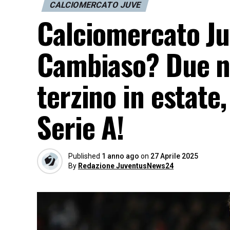
CALCIOMERCATO JUVE
Calciomercato Juv
Cambiaso? Due no
terzino in estate
Serie A!
Published
1 anno ago
on
27 Aprile 2025
By
Redazione JuventusNews24