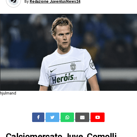
By
Redazione JuventusNews24
hjulmand
Calciomercato Juve, Comolli