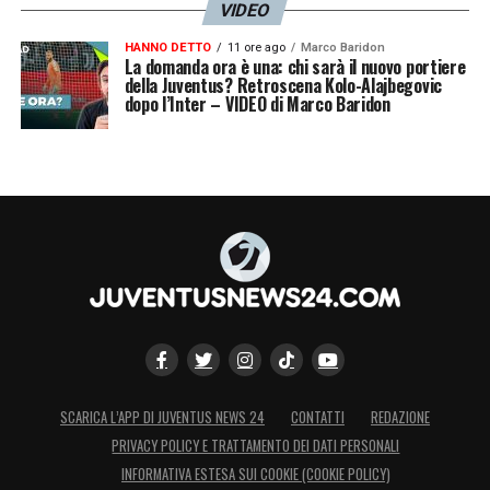
VIDEO
HANNO DETTO
11 ore ago
Marco Baridon
La domanda ora è una: chi sarà il nuovo portiere
della Juventus? Retroscena Kolo-Alajbegovic
dopo l’Inter – VIDEO di Marco Baridon
SCARICA L’APP DI JUVENTUS NEWS 24
CONTATTI
REDAZIONE
PRIVACY POLICY E TRATTAMENTO DEI DATI PERSONALI
INFORMATIVA ESTESA SUI COOKIE (COOKIE POLICY)