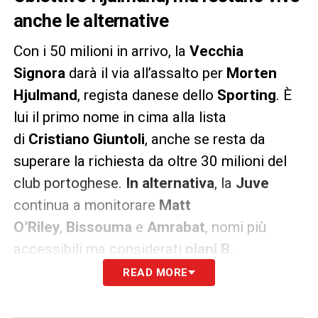
anche le alternative
Con i 50 milioni in arrivo, la
Vecchia
Signora
darà il via all’assalto per
Morten
Hjulmand
, regista danese dello
Sporting
. È
lui il primo nome in cima alla lista
di
Cristiano Giuntoli
, anche se resta da
superare la richiesta da oltre 30 milioni del
club portoghese.
In alternativa
, la
Juve
continua a monitorare
Matt
O’Riley
,
Bissouma
e
Amrabat
, nomi più
accessibili ma considerati
piani B
.
READ MORE
LA PLAYLIST DELLE NOSTRE TOP NEWS