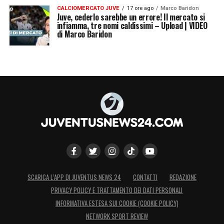
CALCIOMERCATO JUVE
17 ore ago
Marco Baridon
Juve, cederlo sarebbe un errore! Il mercato si
infiamma, tre nomi caldissimi – Upload | VIDEO
di Marco Baridon
SCARICA L’APP DI JUVENTUS NEWS 24
CONTATTI
REDAZIONE
PRIVACY POLICY E TRATTAMENTO DEI DATI PERSONALI
INFORMATIVA ESTESA SUI COOKIE (COOKIE POLICY)
NETWORK SPORT REVIEW