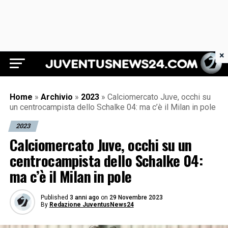
×
Juventus News 24
Home
»
Archivio
»
2023
»
Calciomercato Juve, occhi su
un centrocampista dello Schalke 04: ma c’è il Milan in pole
2023
Calciomercato Juve, occhi su un
centrocampista dello Schalke 04:
ma c’è il Milan in pole
Published
3 anni ago
on
29 Novembre 2023
By
Redazione JuventusNews24