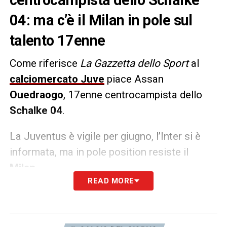
04: ma c’è il Milan in pole sul
talento 17enne
Come riferisce
La Gazzetta dello Sport
al
calciomercato Juve
piace Assan
Ouedraogo
, 17enne centrocampista dello
Schalke 04
.
La Juventus è vigile per giugno, l’Inter si è
informata, ma in pole position resiste il
Milan
.
READ MORE
LA PLAYLIST DELLE NOSTRE TOP NEWS