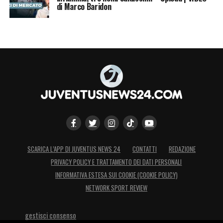
essere un leader caratteriale. Anche Messi è
di Marco Baridon
così: è un leader in campo ma non a livello
caratteriale
».
LA PLAYLIST DELLE NOSTRE TOP NEWS
SCARICA L’APP DI JUVENTUS NEWS 24
CONTATTI
REDAZIONE
PRIVACY POLICY E TRATTAMENTO DEI DATI PERSONALI
INFORMATIVA ESTESA SUI COOKIE (COOKIE POLICY)
NETWORK SPORT REVIEW
gestisci consenso