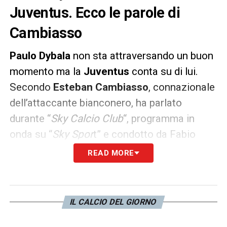
Juventus. Ecco le parole di
Cambiasso
Paulo Dybala
non sta attraversando un buon
momento ma la
Juventus
conta su di lui.
Secondo
Esteban
Cambiasso
, connazionale
dell’attaccante bianconero, ha parlato
durante “
Sky Calcio Club
“, programma in
onda su “
Sky Spor
t” e condotto da Fabio
Caressa. L’argentino ex Inter non fa drammi
READ MORE
per la reazione della Joya al momento della
sostituzione con l’Udinese
ma ha criticato
Paulo per il suo temperamento: «
Dybala ha
IL CALCIO DEL GIORNO
parlato apertamente del suo ruolo in