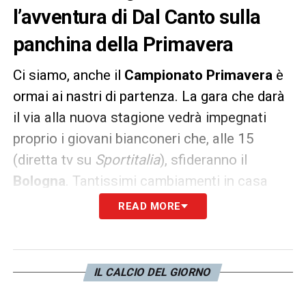
l’avventura di Dal Canto sulla
panchina della Primavera
Ci siamo, anche il
Campionato Primavera
è
ormai ai nastri di partenza. La gara che darà
il via alla nuova stagione vedrà impegnati
proprio i giovani bianconeri che, alle 15
(diretta tv su
Sportitalia
), sfideranno il
Bologna
. Tantissimi cambiamenti in casa
Juve
: in primis l’allenatore. Dopo la positiva
READ MORE
parentesi di
Fabio Grosso
, accasatosi a Bari,
ecco
Alessandro Dal Canto
, ex giocatore di
Madama, l’anno scorso sulla panchina
IL CALCIO DEL GIORNO
dell’Empoli Primavera. Rosa totalmente