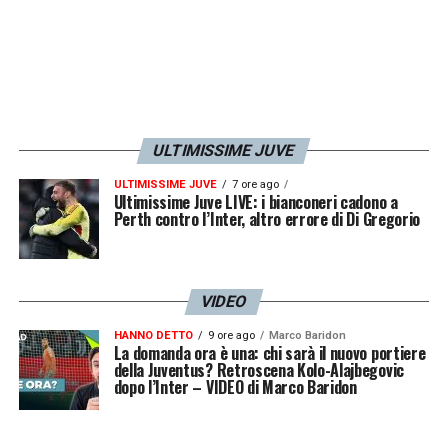
investimenti in entrata, che prevedono due
priorità assolute: un portiere affidabile
(con
Dibu Martinez
in pole position) e un
centravanti di peso come
Sorloth
, con
Kolo
Muani
candidato a completare il reparto.
ULTIMISSIME JUVE
Resta infine
aperta una porta per il rinnovo
ULTIMISSIME JUVE
7 ore ago
Ultimissime Juve LIVE: i bianconeri cadono a
di Dusan Vlahovic
: l’avvento di Carnevali
Perth contro l’Inter, altro errore di Di Gregorio
potrebbe infatti riaprire i dialoghi per il
prolungamento.
VIDEO
HANNO DETTO
9 ore ago
Marco Baridon
La domanda ora è una: chi sarà il nuovo portiere
della Juventus? Retroscena Kolo-Alajbegovic
dopo l’Inter – VIDEO di Marco Baridon