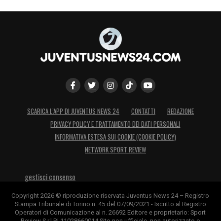
Visualizza questo post su Instagram
SCARICA L’APP DI JUVENTUS NEWS 24
CONTATTI
REDAZIONE
PRIVACY POLICY E TRATTAMENTO DEI DATI PERSONALI
INFORMATIVA ESTESA SUI COOKIE (COOKIE POLICY)
NETWORK SPORT REVIEW
gestisci consenso
U
n post condiviso da Juventusnews24 (@juventusnews24com)
Copyright 2026 © riproduzione riservata Juventus News 24 – Registro
Stampa Tribunale di Torino n. 45 del 07/09/2021 - Iscritto al Registro
Operatori di Comunicazione al n. 26692 Editore e proprietario: Sport
Review S.r.l P.I.11028660014 Sito non ufficiale, non autorizzato o