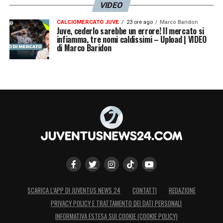
VIDEO
CALCIOMERCATO JUVE
23 ore ago
Marco Baridon
Juve, cederlo sarebbe un errore! Il mercato si
infiamma, tre nomi caldissimi – Upload | VIDEO
di Marco Baridon
SCARICA L’APP DI JUVENTUS NEWS 24
CONTATTI
REDAZIONE
PRIVACY POLICY E TRATTAMENTO DEI DATI PERSONALI
INFORMATIVA ESTESA SUI COOKIE (COOKIE POLICY)