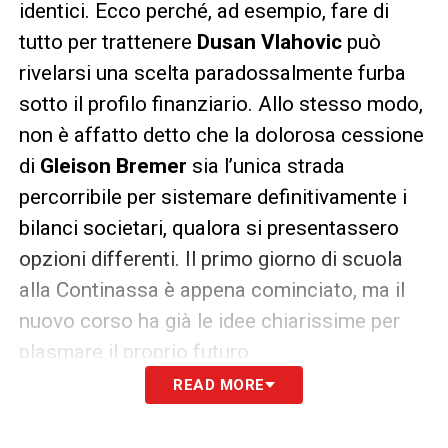
identici. Ecco perché, ad esempio, fare di
tutto per trattenere
Dusan Vlahovic
può
rivelarsi una scelta paradossalmente furba
sotto il profilo finanziario. Allo stesso modo,
non è affatto detto che la dolorosa cessione
di
Gleison Bremer
sia l’unica strada
percorribile per sistemare definitivamente i
bilanci societari, qualora si presentassero
opzioni differenti. Il primo giorno di scuola
alla Continassa è appena cominciato, ma il
nuovo corso ha già le idee chiarissime per
plasmare il proprio futuro.
READ MORE
LA PLAYLIST DELLE NOSTRE TOP NEWS