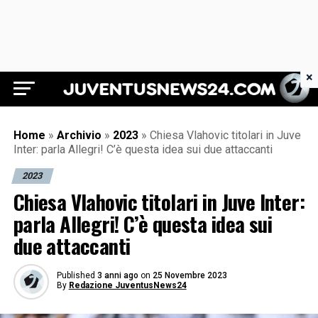
×
Juventus News 24
Home
»
Archivio
»
2023
»
Chiesa Vlahovic titolari in Juve
Inter: parla Allegri! C’è questa idea sui due attaccanti
2023
Chiesa Vlahovic titolari in Juve Inter:
parla Allegri! C’è questa idea sui
due attaccanti
Published
3 anni ago
on
25 Novembre 2023
By
Redazione JuventusNews24