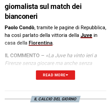
giornalista sul match dei
bianconeri
Paolo Condò
, tramite le pagine di Repubblica,
ha così parlato della vittoria della
Juve
in
casa della
Fiorentina
.
IL COMMENTO –
«La Juve ha vinto ieri a
Firenze senza giocare ma anche senza
soffrire, perché a dispetto dei sessanta fra
READ MORE
tiri, cross e tentativi vari non c’è mai stato un
momento, se non forse nell’ultimo scorcio
del primo tempo, in cui la Viola è sembrata
IL CALCIO DEL GIORNO
vicina al pareggio».