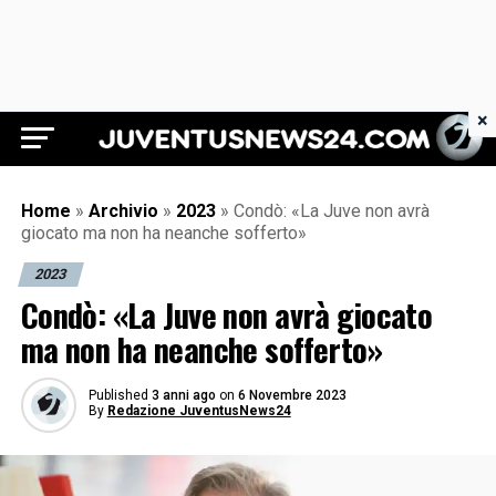
×
Juventus News 24
Home
»
Archivio
»
2023
»
Condò: «La Juve non avrà
giocato ma non ha neanche sofferto»
2023
Condò: «La Juve non avrà giocato
ma non ha neanche sofferto»
Published
3 anni ago
on
6 Novembre 2023
By
Redazione JuventusNews24