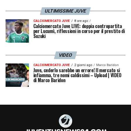
se loro han cambiato allenatore, avranno un
ULTIMISSIME JUVE
modo diverso di giocare. Dobbiamo avere
intensità, andare in avanti e provare a
CALCIOMERCATO JUVE
8 ore ago
Calciomercato Juve LIVE: doppia contropartita
per Lucumì, riflessioni in corso per il prestito di
vincere».
Suzuki
OPPORTUNITA’ SUPERCOPPA E COSA
PRENDERE DA JUVE FIORENTINA –
«È
VIDEO
un’opportunità perché quando giochi un
CALCIOMERCATO JUVE
2 giorni ago
Marco Baridon
Juve, cederlo sarebbe un errore! Il mercato si
trofeo con questa maglia è un’opportunità,
infiamma, tre nomi caldissimi – Upload | VIDEO
di Marco Baridon
dobbiamo vincere ogni competizione. Con la
Fiorentina abbiamo avuto un grande
atteggiamento, dobbiamo ripartire dalla
voglia che abbiamo messo. Si può far
meglio ma siamo qui per vincere il trofeo».