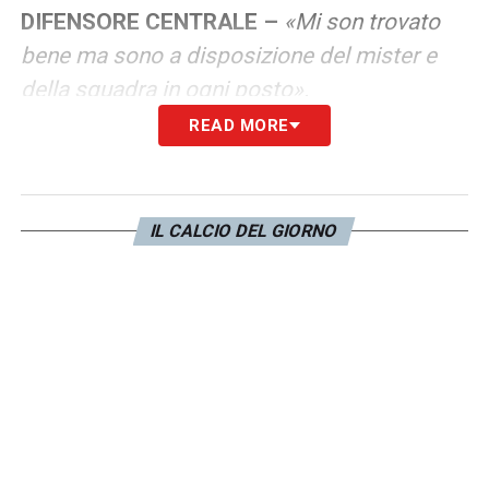
DIFENSORE CENTRALE –
«Mi son trovato
bene ma sono a disposizione del mister e
della squadra in ogni posto».
READ MORE
FASCIA DA CAPITANO –
«È un onore, una
grande responsabilità, un privilegio. Io che
sono juventino da sempre, indossare la
IL CALCIO DEL GIORNO
fascia è qualcosa che a parole non so
descrivere. Sono felice di questo».
FARE QUALCOSA DI DIVERSO IN MILAN
JUVE DEL CAMPIONATO –
«Non può finire
in un altro pareggio, dobbiamo vincere e
siamo qui per portare a casa il trofeo.
Andremo ad analizzare quella partita anche