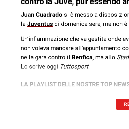
contro la Juve, pur essendo an
Juan Cuadrado
si è messo a disposizion
la
Juventus
di domenica sera, ma non è a
Un’infiammazione che va gestita onde ev
non voleva mancare all’appuntamento con 
nella gara contro il
Benfica,
ma allo
Sta
Lo scrive oggi
Tuttosport
.
LA PLAYLIST DELLE NOSTRE TOP NEW
R