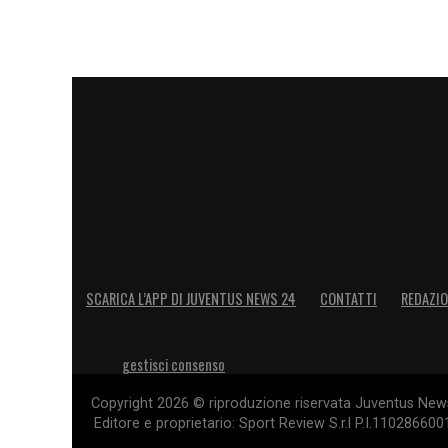
SCARICA L’APP DI JUVENTUS NEWS 24
CONTATTI
REDAZI
gestisci consenso
Copyright 2026 © riproduzione riservata Juventus News 
Editore e proprietario: Sport Review S.r.l P.I.11028660