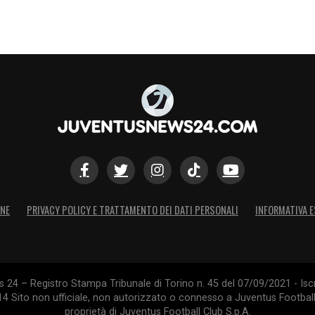
ONE
PRIVACY POLICY E TRATTAMENTO DEI DATI PERSONALI
INFORMATIVA E
24 – Registro Stampa Tribunale di Torino n. 45 del 07/09/2021 - Iscr
014 Sito non ufficiale, non autorizzato o connesso a Juventus Footbal
proprietà di Juventus Football Club S.p.A.