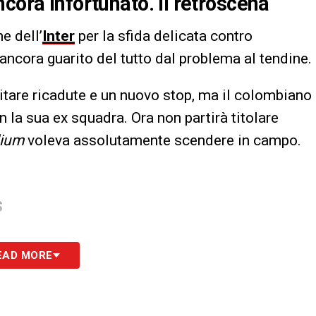
cora infortunato. Il retroscena
e dell’
Inter
per la sfida delicata contro
ncora guarito del tutto dal problema al tendine.
itare ricadute e un nuovo stop, ma il colombiano
la sua ex squadra. Ora non partirà titolare
dium
voleva assolutamente scendere in campo.
S
EAD MORE