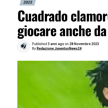
2023
Cuadrado clamoro
giocare anche da 
Published
3 anni ago
on
28 Novembre 2023
By
Redazione JuventusNews24