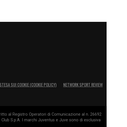
STESA SUI COOKIE (COOKIE POLICY)
NETWORK SPORT REVIEW
itto al Registro Operatori di Comunicazione al n. 26692
l Club S.p.A. I marchi Juventus e Juve sono di esclusiva