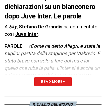
dichiarazioni su un bianconero
dopo Juve Inter. Le parole
A
Sky
,
Stefano De Grandis
ha commentato
così
Juve Inter
.
PAROLE
–
«Come ha detto Allegri, è stata la
miglior partita della stagione per Vlahovic. È
stato bravo non solo a fare gol ma è lui
quello che ruba la palla. L’Inter si è anche un
po’ spaventata perché aveva cominciato
READ MORE
malaccio. Però ha dimostrato di essere
squadra pareggiando velocemente con un
gol bellissimo».
IL CALCIO DEL GIORNO