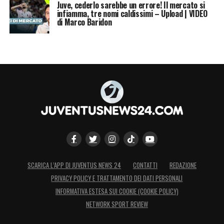
da titolare ma fu determinante dalla
Juve, cederlo sarebbe un errore! Il mercato si
infiamma, tre nomi caldissimi – Upload | VIDEO
panchina. Questo fu uno stimolo a dare di
di Marco Baridon
più: fummo contenti di essere protagonisti
nella vittoria del campionato e di incidere
nelle partite in cui venne fatto giocare. In
quel periodo dovevamo trovare degli stimoli
ad andare avanti: c’era una lotta con sé
stessi per migliorare i propri dati. Non
bisogna essere scontenti sul fatto di giocare
poco, ma l’obiettivo di ogni giorno era quello
di migliorare sé stessi».
SCARICA L’APP DI JUVENTUS NEWS 24
CONTATTI
REDAZIONE
PRIVACY POLICY E TRATTAMENTO DEI DATI PERSONALI
LA PLAYLIST DELLE NOSTRE TOP NEWS
INFORMATIVA ESTESA SUI COOKIE (COOKIE POLICY)
NETWORK SPORT REVIEW