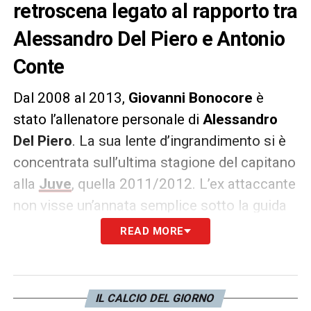
retroscena legato al rapporto tra
Alessandro Del Piero e Antonio
Conte
Dal 2008 al 2013,
Giovanni Bonocore
è
stato l’allenatore personale di
Alessandro
Del Piero
. La sua lente d’ingrandimento si è
concentrata sull’ultima stagione del capitano
alla
Juve
, quella 2011/2012. L’ex attaccante
non visse un’annata semplice sotto la guida
di
Antonio Conte
, spaziando
READ MORE
frequentemente tra il campo e la panchina. Il
preparatore atletico Bonocore ha raccontato
alcuni
retroscena
di quella stagione.
LEGGI
IL CALCIO DEL GIORNO