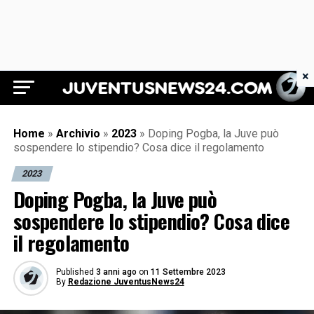
×
Juventus News 24
Home
»
Archivio
»
2023
»
Doping Pogba, la Juve può
sospendere lo stipendio? Cosa dice il regolamento
2023
Doping Pogba, la Juve può
sospendere lo stipendio? Cosa dice
il regolamento
Published
3 anni ago
on
11 Settembre 2023
By
Redazione JuventusNews24