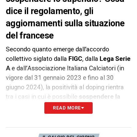
dice il regolamento, gli
aggiornamenti sulla situazione
del francese
Secondo quanto emerge dall’accordo
collettivo siglato dalla
FIGC
, dalla
Lega Serie
A
e dall’Associazione Italiana Calciatori (in
vigore dal 31 gennaio 2023 e fino al 30
giugno 2024), la positività al doping rientra
tra i casi in cui è possibile
sospendere la
retribuzione di un calciatore.
READ MORE
Se sarà confermata la positività di
Pogba
,
dunque, la
Juve
potrà sospendere lo