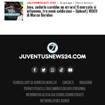
CALCIOMERCATO JUVE
22 ore ago
Marco Baridon
Juve, cederlo sarebbe un errore! Il mercato si
infiamma, tre nomi caldissimi – Upload | VIDEO
di Marco Baridon
SCARICA L’APP DI JUVENTUS NEWS 24
CONTATTI
REDAZIONE
PRIVACY POLICY E TRATTAMENTO DEI DATI PERSONALI
INFORMATIVA ESTESA SUI COOKIE (COOKIE POLICY)
NETWORK SPORT REVIEW