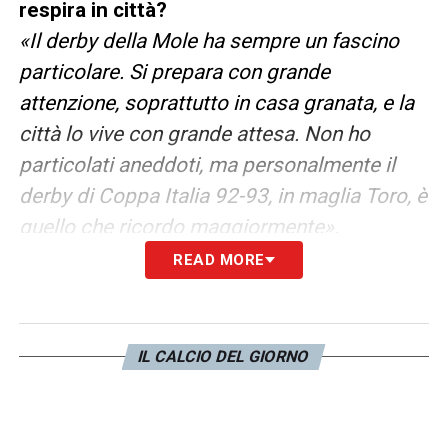
respira in città?
«Il derby della Mole ha sempre un fascino
particolare. Si prepara con grande
attenzione, soprattutto in casa granata, e la
città lo vive con grande attesa. Non ho
particolati aneddoti, ma personalmente il
derby di Coppa Italia 92-93, in maglia Toro, è
quello che ricordo maggiormente».
READ MORE
Lei che idea si è fatto sulla pesante
penalizzazione inflitta alla Juventus?
«La squadra deve continuare a giocare come
IL CALCIO DEL GIORNO
se niente fosse successo, anche se capisco
che non è facile. La Juve sembra in ripresa
nell’ultimo periodo, lo choc post