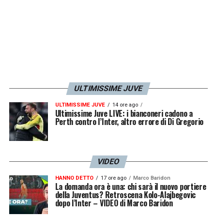
penalizzazione sembra alle spalle. Alla fine
si faranno i conti in questa vicenda».
Allegri ha recuperato anche Pogba e
Chiesa. Al completo, i bianconeri possono
puntare al bis Coppa Italia-Europa League?
ULTIMISSIME JUVE
«Penso che l’obiettivo principale in questa
stagione dovrebbe essere l’Europa League.
ULTIMISSIME JUVE
14 ore ago
Ultimissime Juve LIVE: i bianconeri cadono a
Perth contro l’Inter, altro errore di Di Gregorio
Vincerla significherebbe Champions League
diretta per la squadra di Allegri. È un
traguardo troppo importante per i
VIDEO
bianconeri».
HANNO DETTO
17 ore ago
Marco Baridon
La domanda ora è una: chi sarà il nuovo portiere
Il Toro si troverà di fronte il miglior Di
della Juventus? Retroscena Kolo-Alajbegovic
dopo l’Inter – VIDEO di Marco Baridon
Maria. Da dirigente bianconero,