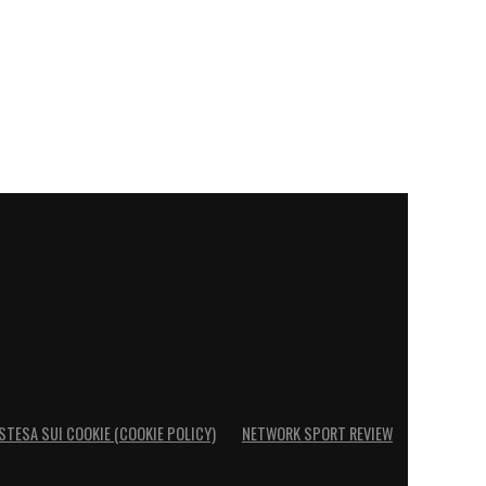
STESA SUI COOKIE (COOKIE POLICY)
NETWORK SPORT REVIEW