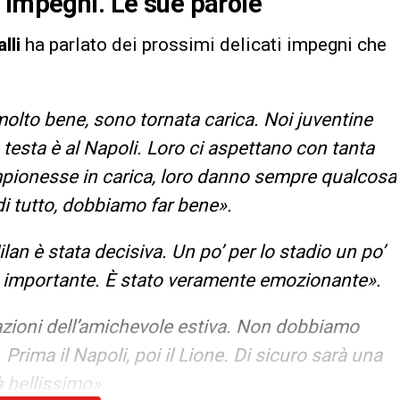
 impegni. Le sue parole
lli
ha parlato dei prossimi delicati impegni che
olto bene, sono tornata carica. Noi juventine
 testa è al Napoli. Loro ci aspettano con tanta
mpionesse in carica, loro danno sempre qualcosa
 di tutto, dobbiamo far bene».
ilan è stata decisiva. Un po’ per lo stadio un po’
tato importante. È stato veramente emozionante».
azioni dell’amichevole estiva. Non dobbiamo
Prima il Napoli, poi il Lione. Di sicuro sarà una
à bellissimo».