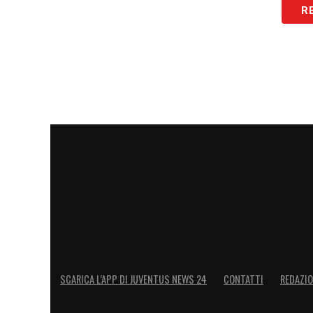
R
PROSSIMI IMPEGNI
–
«Servirà tanta pa
unito. Non conta il singolo, le 11, ma la
giocano meno. È importantissima la menta
anche Guarino».
GRUPPO
–
«Le gare con Empoli e Florenti
gruppo. Siamo andate sotto e la squadra 
portato il risultato a casa. Prima di tutto
LEGGI ANCHE:
Ultimissime Juve: le not
LA PLAYLIST DELLE NOSTRE TOP NEW
SCARICA L’APP DI JUVENTUS NEWS 24
CONTATTI
REDAZI