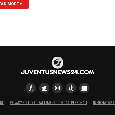
EAD MORE
zienza, tanta costanza e un gruppo veramente
 rosa. Da quelle che sono ferme a quelle che
lità, pensare una cosa alla volta. Ce l’ha detto
a sono state importanti per la crescita del
si è fatta sentire, con la compattezza abbiamo
 c’è sempre il gruppo».
izie bianconere di oggi
S
ONE
PRIVACY POLICY E TRATTAMENTO DEI DATI PERSONALI
INFORMATIVA E