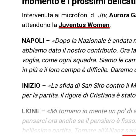
momento e i prossimi delicati
Intervenuta ai microfoni di
Jtv
,
Aurora Ga
attendono la
Juventus Women
.
NAPOLI
–
«Dopo la Nazionale è andata m
abbiamo dato il nostro contributo. Ora la
voglia, come ogni squadra. Siamo le ca
in più e il loro campo è difficile. Daremo
INIZIO
–
«La sfida di San Siro contro il M
per la partita, il rigore di Cristiana è s
LIONE
–
«Mi tornano in mente un po’ di 
pensarci ora anche se il pensiero è fisso. 
bellissima partita. Tornare all’Allianz sar