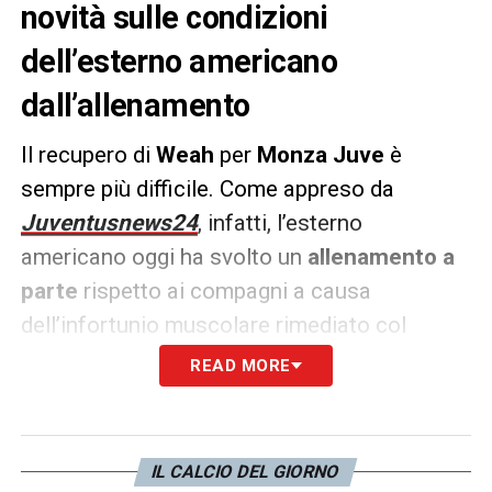
novità sulle condizioni
dell’esterno americano
dall’allenamento
Il recupero di
Weah
per
Monza
Juve
è
sempre più difficile. Come appreso da
Juventusnews24
, infatti, l’esterno
americano oggi ha svolto un
allenamento a
parte
rispetto ai compagni a causa
dell’infortunio muscolare rimediato col
Verona
un mese fa (28 ottobre).
READ MORE
E’ quindi complicato ipotizzare che possa
tornare in tempo per la partita di venerdì
IL CALCIO DEL GIORNO
sera. Anche
De Sciglio
, come Weah, questa