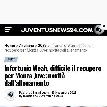
×
Juventus News 24
Home
»
Archivio
»
2023
»
Infortunio Weah, difficile il
recupero per Monza Juve: novità dall’allenamento
2023
Infortunio Weah, difficile il recupero
per Monza Juve: novità
dall’allenamento
Published
3 anni ago
on
29 Novembre 2023
By
Redazione JuventusNews24