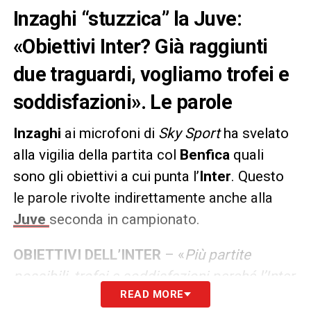
Inzaghi “stuzzica” la Juve:
«Obiettivi Inter? Già raggiunti
due traguardi, vogliamo trofei e
soddisfazioni». Le parole
Inzaghi
ai microfoni di
Sky Sport
ha svelato
alla vigilia della partita col
Benfica
quali
sono gli obiettivi a cui punta l’
Inter
. Questo
le parole rivolte indirettamente anche alla
Juve
seconda in campionato.
OBIETTIVI DELL’INTER
– «
Più partite
possibili, trofei e soddisfazioni perché l’Inter
READ MORE
ha raggiunto due traguardi importanti, gli