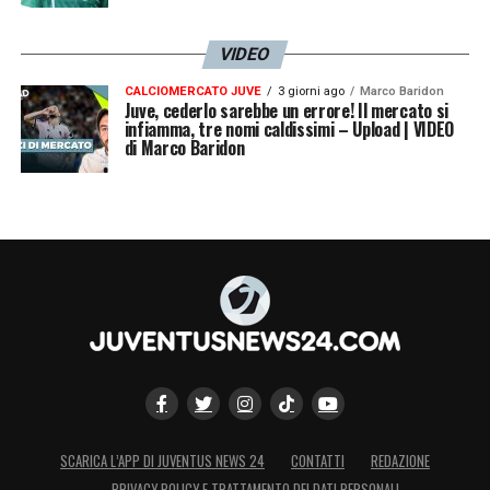
VIDEO
CALCIOMERCATO JUVE
3 giorni ago
Marco Baridon
Juve, cederlo sarebbe un errore! Il mercato si
infiamma, tre nomi caldissimi – Upload | VIDEO
di Marco Baridon
SCARICA L’APP DI JUVENTUS NEWS 24
CONTATTI
REDAZIONE
PRIVACY POLICY E TRATTAMENTO DEI DATI PERSONALI