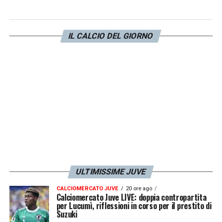
ottavi di Champions e la qualificazione al
Mondiale per Club. Sono obiettivi importanti
per la società e i tifosi
».
IL CALCIO DEL GIORNO
LA PLAYLIST DELLE NOSTRE TOP NEWS
ULTIMISSIME JUVE
CALCIOMERCATO JUVE
20 ore ago
Calciomercato Juve LIVE: doppia contropartita
per Lucumì, riflessioni in corso per il prestito di
Suzuki