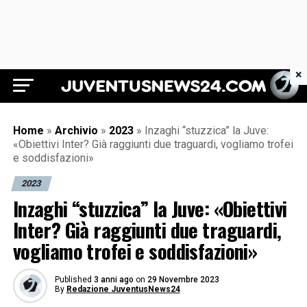
×
Juventus News 24
Home
»
Archivio
»
2023
»
Inzaghi “stuzzica” la Juve:
«Obiettivi Inter? Già raggiunti due traguardi, vogliamo trofei
e soddisfazioni»
2023
Inzaghi “stuzzica” la Juve: «Obiettivi
Inter? Già raggiunti due traguardi,
vogliamo trofei e soddisfazioni»
Published
3 anni ago
on
29 Novembre 2023
By
Redazione JuventusNews24