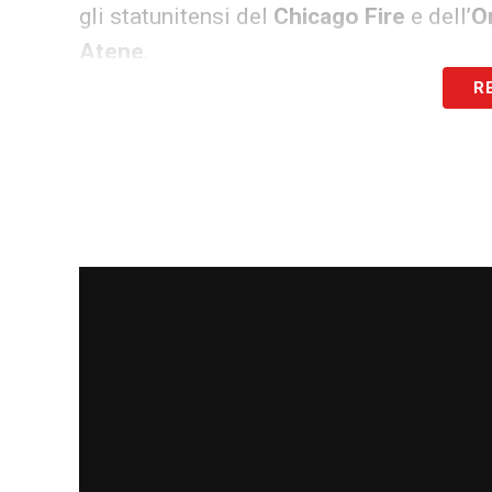
gli statunitensi del
Chicago Fire
e dell’
O
Atene
.
R
Le categorie in campo: spazio anc
La Torino International Cup coprirà un’amp
maschile, l’evento vedrà protagonisti ai n
all’Under 16 maschile
. Lente d’ingrandi
femminile, con lo svolgimento dei tornei
importante, dunque, per lo sviluppo e la 
ma non solo: il torneo promuove occasioni
differenti, valorizzando il ruolo educativ
integrazione crescita e socialità.
Sarà un
partecipazione.