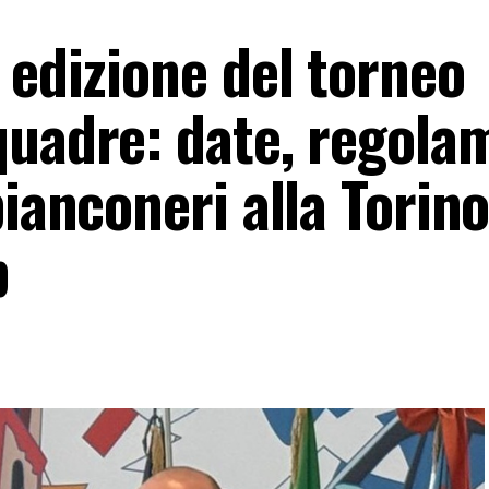
 edizione del torneo
quadre: date, regola
bianconeri alla Torin
p