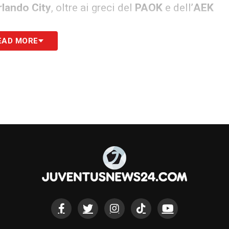
rlando City
, oltre ai greci del
PAOK
e dell’
AEK
EAD MORE
he al calcio femminile
e all’inclusione
ia fascia d’età: per quanto riguarda il settore
astri di partenza le
categorie dall’Under 8
mento suggestiva anche per il movimento
 per le categorie
Under 15 e Under 17
. Focus
valorizzazione del calcio femminile giovanile
 di incontro tra culture, territori e persone
o dello sport e favorendo percorsi di
 torneo inclusivo, con pari opportunità e