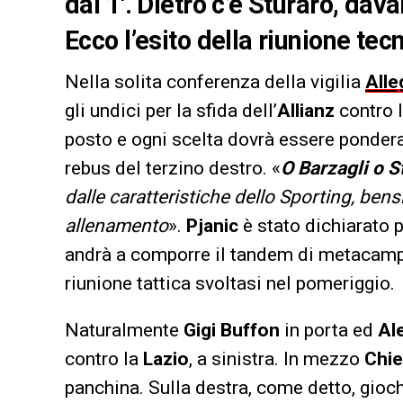
dal 1′. Dietro c’è Sturaro, da
Ecco l’esito della riunione tec
Nella solita conferenza della vigilia
Alle
gli undici per la sfida dell’
Allianz
contro 
posto e ogni scelta dovrà essere pondera
rebus del terzino destro. «
O Barzagli o S
dalle caratteristiche dello Sporting, bens
allenamento
».
Pjanic
è stato dichiarato p
andrà a comporre il tandem di metacam
riunione tattica svoltasi nel pomeriggio.
Naturalmente
Gigi Buffon
in porta ed
Al
contro la
Lazio
, a sinistra. In mezzo
Chie
panchina. Sulla destra, come detto, gioch