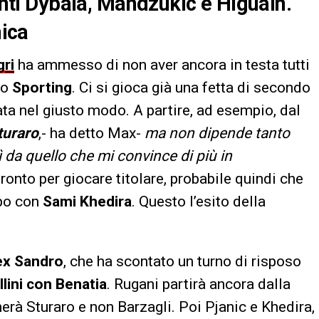
vanti Dybala, Mandzukic e Higuain.
nica
gri
ha ammesso di non aver ancora in testa tutti
lo
Sporting
. Ci si gioca già una fetta di secondo
ta nel giusto modo. A partire, ad esempio, dal
turaro
,- ha detto Max-
ma non dipende tanto
ì da quello che mi convince di più in
ronto per giocare titolare, probabile quindi che
po con
Sami Khedira
.
Questo l’esito della
ex Sandro
, che ha scontato un turno di risposo
llini con Benatia
. Rugani partirà ancora dalla
erà Sturaro e non Barzagli. Poi Pjanic e Khedira,