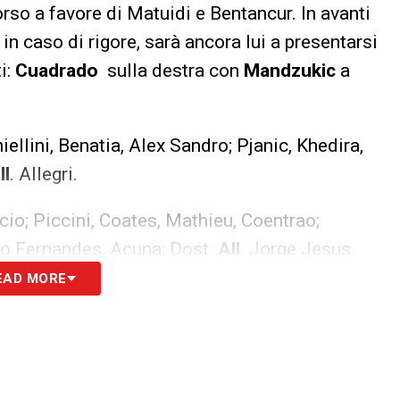
corso a favore di Matuidi e Bentancur. In avanti
 in caso di rigore, sarà ancora lui a presentarsi
i:
Cuadrado
sulla destra con
Mandzukic
a
hiellini, Benatia, Alex Sandro; Pjanic, Khedira,
ll
. Allegri.
icio; Piccini, Coates, Mathieu, Coentrao;
no Fernandes, Acuna; Dost.
All
. Jorge Jesus.
EAD MORE
neri convocati da mister
ps://t.co/zsMJD4BFC0
4BiCOqWn7