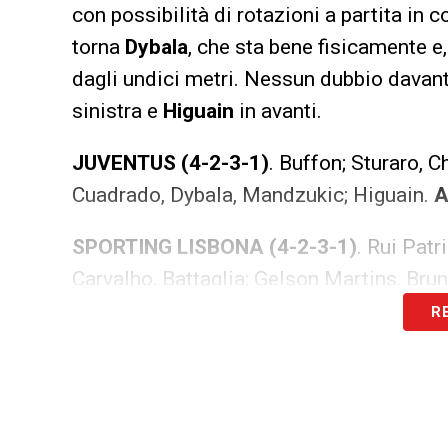
con possibilità di rotazioni a partita in 
torna
Dybala
, che sta bene fisicamente e,
dagli undici metri. Nessun dubbio davant
sinistra e
Higuain
in avanti.
JUVENTUS (4-2-3-1)
. Buffon; Sturaro, C
Cuadrado, Dybala, Mandzukic; Higuain.
A
SPORTING LISBONA
(4-2-3-1)
. Rui Patr
Carvalho, Battaglia; Gelson Martins, Bru
R
#JuveSCP
: ecco i bianco
@OfficialAllegri
htt
#UCL
pic.twitter.com/5